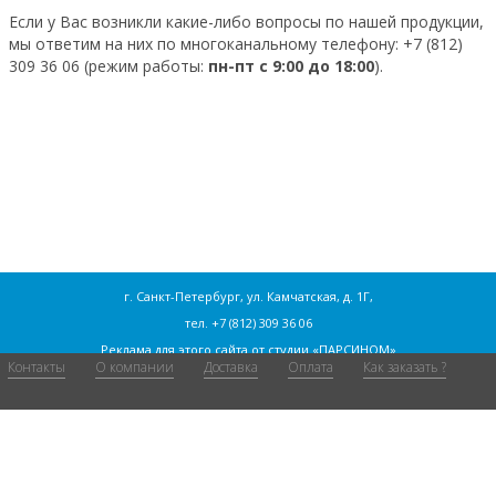
Если у Вас возникли какие-либо вопросы по нашей продукции,
мы ответим на них по многоканальному телефону:
+7 (812)
309 36 06
(режим работы:
пн-пт с 9:00 до 18:00
).
г. Санкт-Петербург, ул. Камчатская, д. 1Г,
тел.
+7 (812) 309 36 06
Реклама для этого сайта от
студии «ПАРСИНОМ»
Контакты
О компании
Доставка
Оплата
Как заказать ?
Согласие на обработку персональных данных
Статьи
Сайт содержит рекламную информацию и не является публичной
офертой. Количество товара ограниченно.