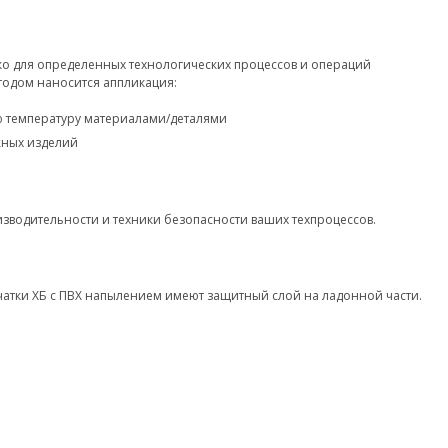
о для определенных технологических процессов и операций
тодом наносится аппликация:
ю температуру материалами/деталями
жных изделий
зводительности и техники безопасности ваших техпроцессов.
чатки ХБ с ПВХ напылением имеют защитный слой на ладонной части.