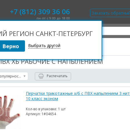
+7 (812) 309 36 06
Заказать обратны
пн-пт с 9:00 до 18:00
 РЕГИОН САНКТ-ПЕТЕРБУРГ
Выбрать другой
Перчатки рабочие трикотажные
ПВХ ХБ РАБОЧИЕ С НАПЫЛЕНИЕМ
Распечатать
популярности
Перчатки трикотажные х/б с ПВХ напылением 3 нит
10 класс эконом
Кол-во в упаковке:
1 шт
Артикул:
1#04654