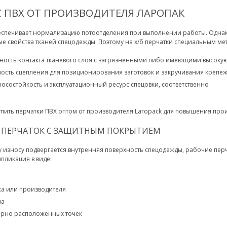
С ПВХ ОТ ПРОИЗВОДИТЕЛЯ ЛАРОПАК
еспечивает нормализацию потоотделения при выполнении работы. Однак
 свойства тканей спецодежды. Поэтому на х/б перчатки специальным ме
ность контакта тканевого слоя с загрязненными либо имеющими высоку
ость сцепления для позиционирования заготовок и закручивания крепе
носостойкость и эксплуатационный ресурс спецовки, соответственно
пить перчатки ПВХ оптом от производителя Laropack для повышения прои
 ПЕРЧАТОК С ЗАЩИТНЫМ ПОКРЫТИЕМ
 износу подвергается внутренняя поверхность спецодежды, рабочие пер
пликация в виде:
ка или производителя
ча
ерно расположенных точек