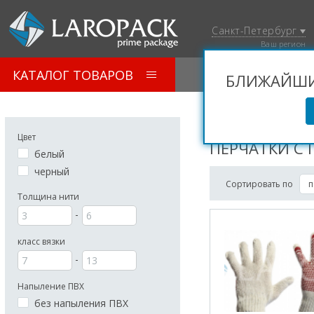
Санкт-Петербург
Ваш регион
КАТАЛОГ ТОВАРОВ
БЛИЖАЙШИЙ
Одежда, Перчатки, СИЗ
Цвет
ПЕРЧАТКИ C 
белый
черный
Сортировать по
Толщина нити
класс вязки
Напыление ПВХ
без напыления ПВХ