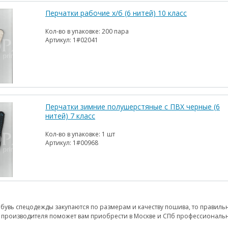
Перчатки рабочие х/б (6 нитей) 10 класс
Кол-во в упаковке:
200 пара
Артикул:
1#02041
Перчатки зимние полушерстяные с ПВХ черные (6
нитей) 7 класс
Кол-во в упаковке:
1 шт
Артикул:
1#00968
 обувь спецодежды закупаются по размерам и качеству пошива, то правил
т производителя поможет вам приобрести в Москве и СПб профессионал