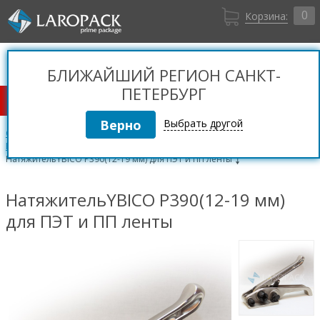
0
Корзина:
Санкт-Петербург
Вход
+7 (812) 309 36 06
БЛИЖАЙШИЙ РЕГИОН САНКТ-
Регистрация
ПЕТЕРБУРГ
КАТАЛОГ ТОВАРОВ
Выбрать другой
Стреппинг ленты и оборудование
Механический ручной инструмент для стреппинг лент
НатяжительYBICO P390(12-19 мм) для ПЭТ и ПП ленты
НатяжительYBICO P390(12-19 мм)
для ПЭТ и ПП ленты