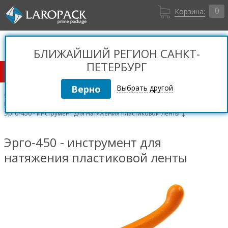
0
Корзина:
Санкт-Петербург
Вход
+7 (812) 309 36 06
БЛИЖАЙШИЙ РЕГИОН САНКТ-
Регистрация
ПЕТЕРБУРГ
КАТАЛОГ ТОВАРОВ
Выбрать другой
Стреппинг ленты и оборудование
Механический ручной инструмент для стреппинг лент
Эрго-450 - инструмент для натяжения пластиковой ленты
Эрго-450 - инструмент для
натяжения пластиковой ленты