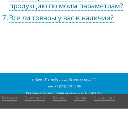
продукцию по моим параметрам?
Все ли товары у вас в наличии?
г. Санкт-Петербург, ул. Камчатская, д. 1Г,
тел.
+7 (812) 309 36 06
Реклама для этого сайта от
студии «ПАРСИНОМ»
Контакты
О компании
Доставка
Оплата
Как заказать ?
Согласие на обработку персональных данных
Статьи
Сайт содержит рекламную информацию и не является публичной
офертой. Количество товара ограниченно.