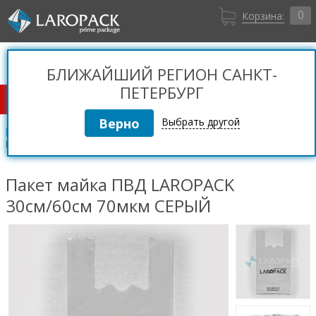
0
Корзина:
Санкт-Петербург
Вход
+7 (812) 309 36 06
БЛИЖАЙШИЙ РЕГИОН САНКТ-
Регистрация
ПЕТЕРБУРГ
КАТАЛОГ ТОВАРОВ
Выбрать другой
Пакеты и мешки
Пакеты с ручками (майка, с вырубной ручкой)
Пакет майка ПВД LAROPACK 30см/60см 70мкм СЕРЫЙ
Пакет майка ПВД LAROPACK
30см/60см 70мкм СЕРЫЙ