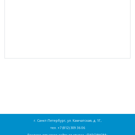
г. Санкт-Петербург, ул. Камчатская, д. 1Г,
тел.
+7 (812) 309 36 06
Реклама для этого сайта от
студии «ПАРСИНОМ»