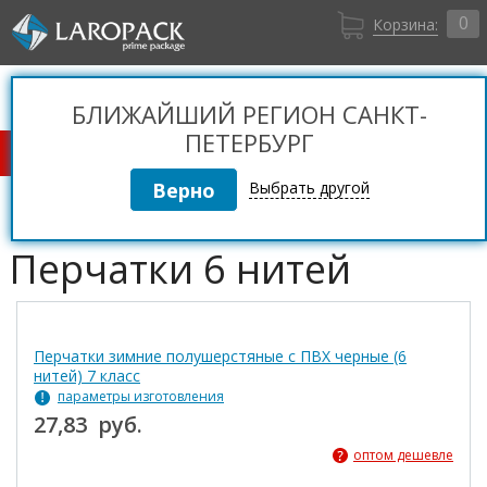
0
Корзина:
Санкт-Петербург
Вход
+7 (812) 309 36 06
БЛИЖАЙШИЙ РЕГИОН САНКТ-
Регистрация
ПЕТЕРБУРГ
КАТАЛОГ ТОВАРОВ
Выбрать другой
Перчатки 6 нитей
Перчатки зимние полушерстяные с ПВХ черные (6
нитей) 7 класс
параметры изготовления
27,83 руб.
оптом дешевле