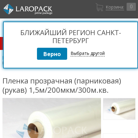
0
Корзина:
Санкт-Петербург
Вход
+7 (812) 309 36 06
БЛИЖАЙШИЙ РЕГИОН САНКТ-
Регистрация
ПЕТЕРБУРГ
КАТАЛОГ ТОВАРОВ
Выбрать другой
Пленки полиэтиленовые
Пленка ПВД парниковая (тепличная)
Пленка прозрачная (парниковая) (рукав) 1,5м/200мкм/300м.кв.
Пленка прозрачная (парниковая)
(рукав) 1,5м/200мкм/300м.кв.