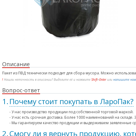
Описание
Пакет из ПВД технически подходит для сбора мусора. Можно использоват
!
Нашли неточность в описании? Выделите её и нажмите
Shift
+
Enter
или
напишите нам
Вопрос-ответ
Почему стоит покупать в ЛароПак?
- У нас производство продукции под собственной торговой маркой.
- У нас есть срочная доставка. Более 1000 наименований на складе.
- Мы гарантируем качество продукции и выдерживаем заявленные с
Смогу ли я вернуть продукцию, ко