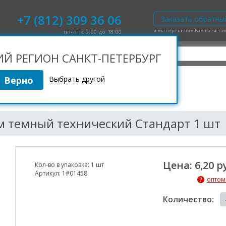
+7 (812) 309 36 06
Заказать обратны
и мы перезвоним Вам в течен
пн-пт с 9:00 до 18:00
 РЕГИОН САНКТ-ПЕТЕРБУРГ
Выбрать другой
еезда 70см/110 см темный технический Стандарт 1 шт
см темный технический Стандарт 1 шт
Цена: 6,20 р
Кол-во в упаковке:
1 шт
Артикул:
1#01458
оптом
Количество: