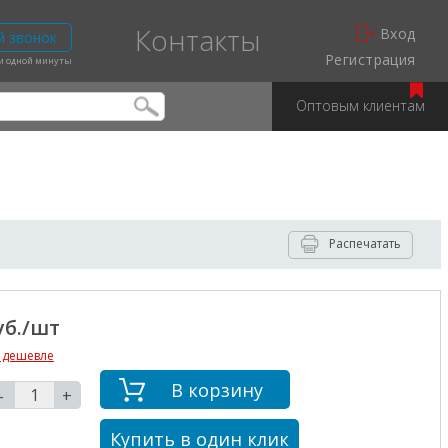
Контакты
Вход
й звонок
Регистрация
ии одной минуты
Оптовым клиентам
Распечатать
уб./шт
 дешевле
В корзину
-
+
Купить в один клик