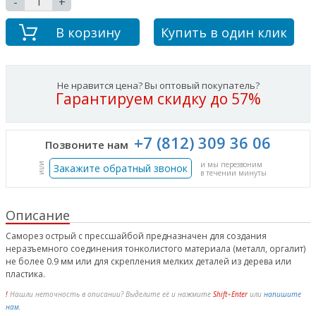
-
+
В корзину
Купить в один клик
Не нравится цена? Вы оптовый покупатель?
Гарантируем скидку до 57%
+7 (812) 309 36 06
Позвоните нам
и мы перезвоним
или
Закажите обратный звонок
в течении минуты
Описание
Саморез острый с прессшайбой предназначен для создания
неразъемного соединения тонколистого материала (металл, оргалит)
не более 0.9 мм или для скрепления мелких деталей из дерева или
пластика.
!
Нашли неточность в описании? Выделите её и нажмите
Shift
+
Enter
или
напишите
нам
.