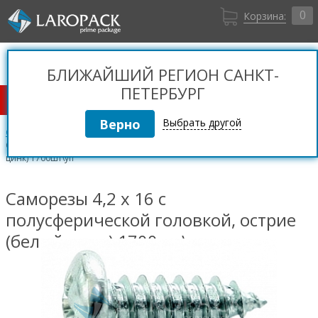
0
Корзина:
Санкт-Петербург
Вход
+7 (812) 309 36 06
БЛИЖАЙШИЙ РЕГИОН САНКТ-
Регистрация
ПЕТЕРБУРГ
КАТАЛОГ ТОВАРОВ
Выбрать другой
Саморезы
Саморезы п/сф острие (белый цинк) (РМЗ)
Саморезы 4,2 x 16 с полусферической головкой, острие (белый
цинк) 1700шт\уп
Саморезы 4,2 x 16 с
полусферической головкой, острие
(белый цинк) 1700шт\уп