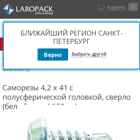
0
Корзина:
Санкт-Петербург
Вход
+7 (812) 309 36 06
БЛИЖАЙШИЙ РЕГИОН САНКТ-
Регистрация
ПЕТЕРБУРГ
КАТАЛОГ ТОВАРОВ
Выбрать другой
Саморезы
Саморезы п/сф сверло (белый цинк) (РМЗ)
Саморезы 4,2 x 41 с полусферической головкой, сверло (белый
цинк) 650шт\уп
Саморезы 4,2 x 41 с
полусферической головкой, сверло
(белый цинк) 650шт\уп