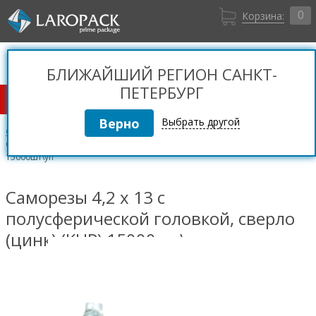
0
Корзина:
Санкт-Петербург
Вход
+7 (812) 309 36 06
БЛИЖАЙШИЙ РЕГИОН САНКТ-
Регистрация
ПЕТЕРБУРГ
КАТАЛОГ ТОВАРОВ
Выбрать другой
Саморезы
Саморезы п/сф сверло (цинк) (Китай)
Саморезы 4,2 x 13 с полусферической головкой, сверло (цинк) (КНР)
15000шт\уп
Саморезы 4,2 x 13 с
полусферической головкой, сверло
(цинк) (КНР) 15000шт\уп