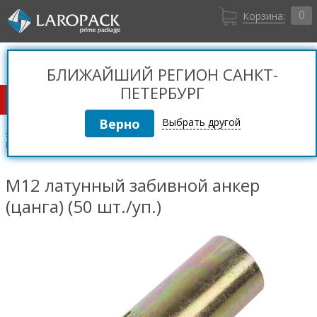
0
Корзина:
Санкт-Петербург
Вход
+7 (812) 309 36 06
БЛИЖАЙШИЙ РЕГИОН САНКТ-
Регистрация
ПЕТЕРБУРГ
КАТАЛОГ ТОВАРОВ
Выбрать другой
Анкеры
Анкеры забивные
М12 латунный забивной анкер (цанга) (50 шт./уп.)
М12 латунный забивной анкер
(цанга) (50 шт./уп.)