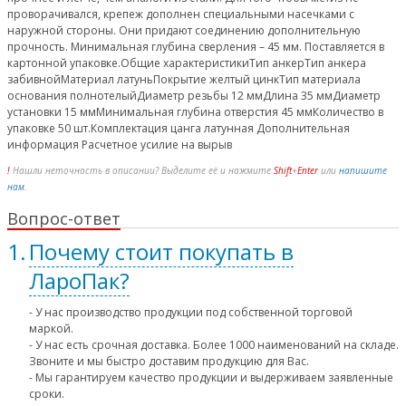
проворачивался, крепеж дополнен специальными насечками с
наружной стороны. Они придают соединению дополнительную
прочность. Минимальная глубина сверления – 45 мм. Поставляется в
картонной упаковке.Общие характеристикиТип анкерТип анкера
забивнойМатериал латуньПокрытие желтый цинкТип материала
основания полнотелыйДиаметр резьбы 12 ммДлина 35 ммДиаметр
установки 15 ммМинимальная глубина отверстия 45 ммКоличество в
упаковке 50 шт.Комплектация цанга латунная Дополнительная
информация Расчетное усилие на вырыв
!
Нашли неточность в описании? Выделите её и нажмите
Shift
+
Enter
или
напишите
нам
.
Вопрос-ответ
Почему стоит покупать в
ЛароПак?
- У нас производство продукции под собственной торговой
маркой.
- У нас есть срочная доставка. Более 1000 наименований на складе.
Звоните и мы быстро доставим продукцию для Вас.
- Мы гарантируем качество продукции и выдерживаем заявленные
сроки.