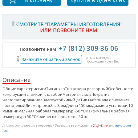
В корзину
Купить в один клик
+7 (812) 309 36 06
Позвоните нам
и наш менеджер
или
Закажите обратный звонок
проконсультирует Вас
Описание
Общие характеристикиТип анкерТип анкера распорныйОсобенности
конструкции с гайкой, с шайбойМатериал стальПокрытие
желтопассированноеВлагоустойчивый даТип материала основания
полнотелыйДиаметр резьбы 8 ммДлина 150 ммДиаметр установки 10
ммМинимальная рабочая температур -50 °CМаксимальная рабочая
температура 50 °CКоличество в упаковке 50 шт.
!
Нашли неточность в описании? Выделите её и нажмите
Shift
+
Enter
или
напишите
нам
.