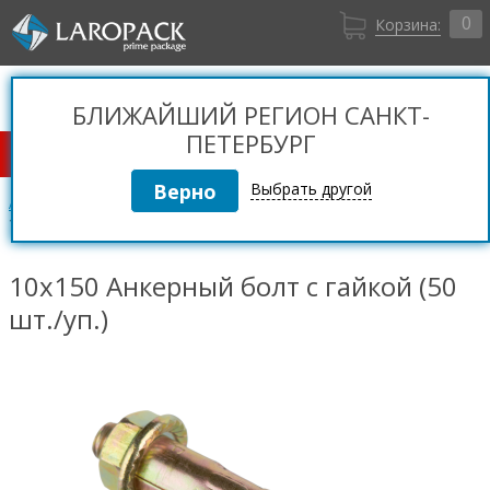
0
Корзина:
Санкт-Петербург
Вход
+7 (812) 309 36 06
БЛИЖАЙШИЙ РЕГИОН САНКТ-
Регистрация
ПЕТЕРБУРГ
КАТАЛОГ ТОВАРОВ
Выбрать другой
Анкеры
Анкерный болт с гайкой
10х150 Анкерный болт с гайкой (50 шт./уп.)
10х150 Анкерный болт с гайкой (50
шт./уп.)