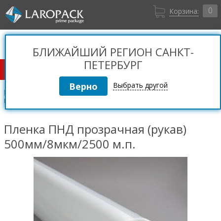
0
Корзина:
Санкт-Петербург
Вход
+7 (812) 309 36 06
БЛИЖАЙШИЙ РЕГИОН САНКТ-
Регистрация
ПЕТЕРБУРГ
КАТАЛОГ ТОВАРОВ
Выбрать другой
Пленки полиэтиленовые
Пленка ПНД
Пленка ПНД прозрачная (рукав) 500мм/8мкм/2500 м.п.
Пленка ПНД прозрачная (рукав)
500мм/8мкм/2500 м.п.