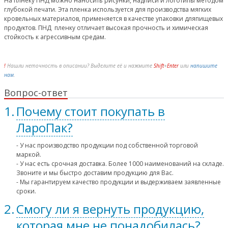
На плнеку ПНД можно наносить рисунки, надписи и логотипы методом
глубокой печати. Эта пленка используется для производства мягких
кровельных материалов, применяется в качестве упаковки дляпищевых
продуктов. ПНД пленку отличает высокая прочность и химическая
стойкость к агрессивным средам.
!
Нашли неточность в описании? Выделите её и нажмите
Shift
+
Enter
или
напишите
нам
.
Вопрос-ответ
Почему стоит покупать в
ЛароПак?
- У нас производство продукции под собственной торговой
маркой.
- У нас есть срочная доставка. Более 1000 наименований на складе.
Звоните и мы быстро доставим продукцию для Вас.
- Мы гарантируем качество продукции и выдерживаем заявленные
сроки.
Смогу ли я вернуть продукцию,
которая мне не понадобилась?