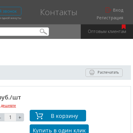
Контакты
Вход
й звонок
Регистрация
ии одной минуты
Оптовым клиентам
Распечатать
руб./шт
 дешевле
В корзину
-
+
Купить в один клик