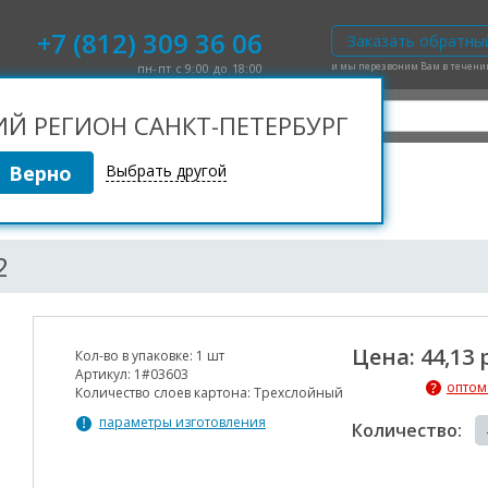
+7 (812) 309 36 06
Заказать обратны
и мы перезвоним Вам в течен
пн-пт с 9:00 до 18:00
 РЕГИОН САНКТ-ПЕТЕРБУРГ
Выбрать другой
нный
Гофрокартон листовой 800*1200 Т22
2
Цена: 44,13 
Кол-во в упаковке:
1 шт
Артикул:
1#03603
оптом
Количество слоев картона:
Трехслойный
параметры изготовления
Количество: