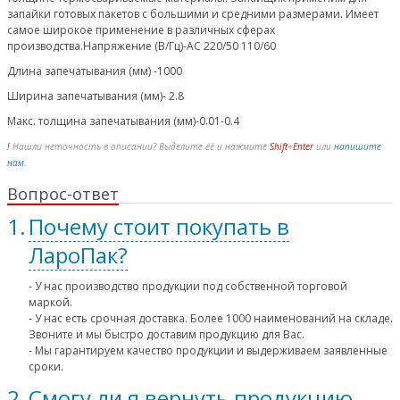
запайки готовых пакетов с большими и средними размерами. Имеет
самое широкое применение в различных сферах
производства.Напряжение (В/Гц)-AC 220/50 110/60
Длина запечатывания (мм) -1000
Ширина запечатывания (мм)- 2.8
Макс. толщина запечатывания (мм)-0.01-0.4
!
Нашли неточность в описании? Выделите её и нажмите
Shift
+
Enter
или
напишите
нам
.
Вопрос-ответ
Почему стоит покупать в
ЛароПак?
- У нас производство продукции под собственной торговой
маркой.
- У нас есть срочная доставка. Более 1000 наименований на складе.
Звоните и мы быстро доставим продукцию для Вас.
- Мы гарантируем качество продукции и выдерживаем заявленные
сроки.
Смогу ли я вернуть продукцию,