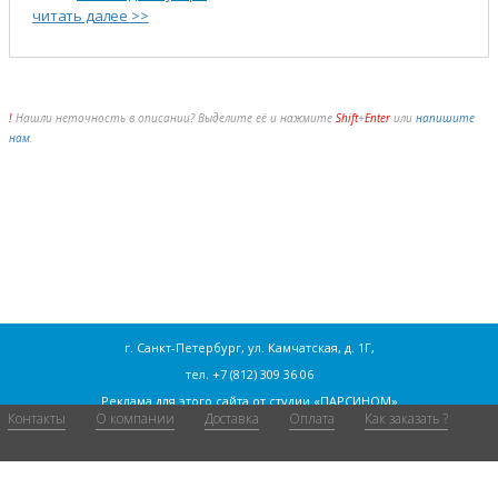
читать далее >>
!
Нашли неточность в описании? Выделите её и нажмите
Shift
+
Enter
или
напишите
нам
.
г. Санкт-Петербург, ул. Камчатская, д. 1Г,
тел.
+7 (812) 309 36 06
Реклама для этого сайта от
студии «ПАРСИНОМ»
Контакты
О компании
Доставка
Оплата
Как заказать ?
Согласие на обработку персональных данных
Статьи